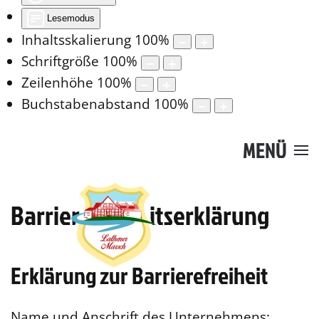
Lesemodus
Inhaltsskalierung
100
%
Schriftgröße
100
%
Zeilenhöhe
100
%
Buchstabenabstand
100
%
MENÜ
Barrierefreiheitserklärung
Erklärung zur Barrierefreiheit
Name und Anschrift des Unternehmens: